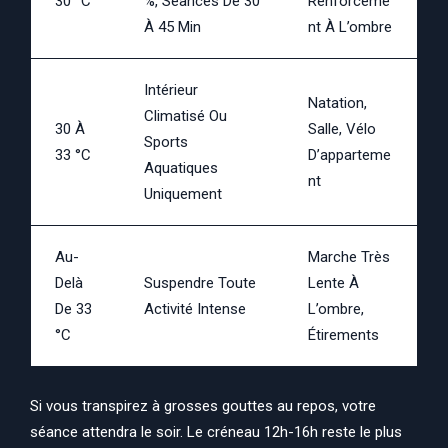
30 °C
%, Séances De 30
Renforceme
À 45 Min
Nt À L’ombre
Intérieur
Natation,
Climatisé Ou
30 À
Salle, Vélo
Sports
33 °C
D’apparteme
Aquatiques
Nt
Uniquement
Au-
Marche Très
Delà
Suspendre Toute
Lente À
De 33
Activité Intense
L’ombre,
°C
Étirements
Si vous transpirez à grosses gouttes au repos, votre
séance attendra le soir. Le créneau 12h-16h reste le plus