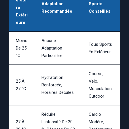
Adaptation
Sports
Re
Recommandée
Conseillés
Extéri
Eure
Moins
Aucune
Tous Sports
De 25
Adaptation
En Extérieur
°C
Particulière
Course,
Hydratation
25 À
Vélo,
Renforcée,
27 °C
Musculation
Horaires Décalés
Outdoor
Réduire
Cardio
27 À
L’intensité De 20
Modéré,