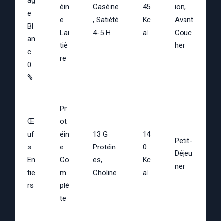
Ag
Éin
Caséine
45
Ion,
E
E
, Satiété
Kc
Avant
Bl
Lai
4-5 H
Al
Couc
An
Tiè
Her
C
Re
0
%
Pr
Œ
Ot
Uf
Éin
13 G
14
Petit-
S
E
Protéin
0
Déjeu
En
Co
Es,
Kc
Ner
Tie
M
Choline
Al
Rs
Plè
Te