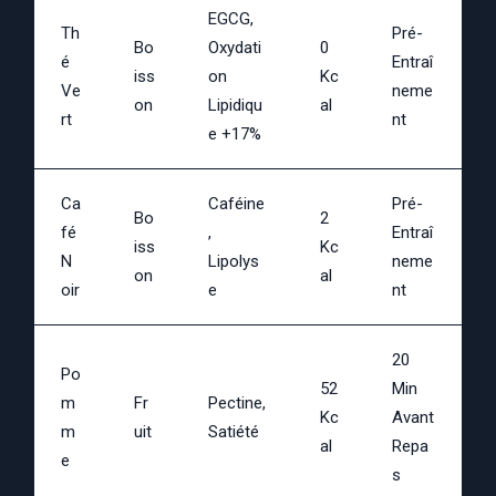
EGCG,
Th
Pré-
Bo
Oxydati
0
É
Entraî
Iss
On
Kc
Ve
Neme
On
Lipidiqu
Al
Rt
Nt
E +17%
Ca
Caféine
Pré-
Bo
2
Fé
,
Entraî
Iss
Kc
N
Lipolys
Neme
On
Al
Oir
E
Nt
20
Po
52
Min
M
Fr
Pectine,
Kc
Avant
M
Uit
Satiété
Al
Repa
E
S