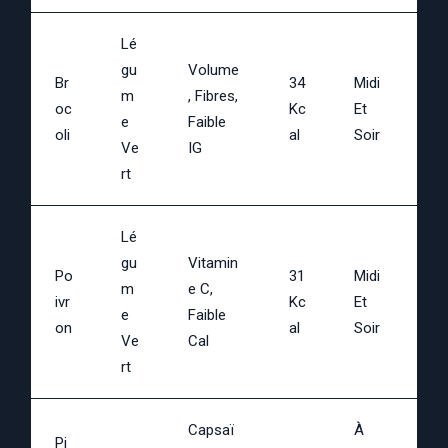
Lé
Gu
Volume
Br
34
Midi
M
, Fibres,
Oc
Kc
Et
E
Faible
Oli
Al
Soir
Ve
IG
Rt
Lé
Gu
Vitamin
Po
31
Midi
M
E C,
Ivr
Kc
Et
E
Faible
On
Al
Soir
Ve
Cal
Rt
Capsaï
À
Pi