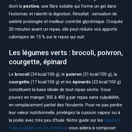
dont la
pectine
, une fibre soluble qui forme un gel dans
l’estomac et ralentit la digestion. Résultat : sensation de
satiété prolongée et meilleur contrôle glycémique. Croquée
20 minutes avant un repas, elle peut réduire vos apports
caloriques de 15 % sur le repas qui suit.
Les légumes verts : brocoli, poivron,
courgette, épinard
Le
brocoli
(34 kcal/100 g), le
poivron
(31 kcal/100 g), la
courgette
(17 kcal/100 g) et les
épinards
(23 kcal/100 g)
constituent la base idéale de tout repas sèche. Vous
pouvez en manger 300 à 400 g par repas sans culpabilité,
en remplacement partiel des féculents. Pour ne pas perdre
leur valeur nutritionnelle, privilégiez la cuisson vapeur ou à
la poêle avec très peu d’huile. Notre guide sur les
légumes
frais, surgelés ou en conserve
vous aidera à composer