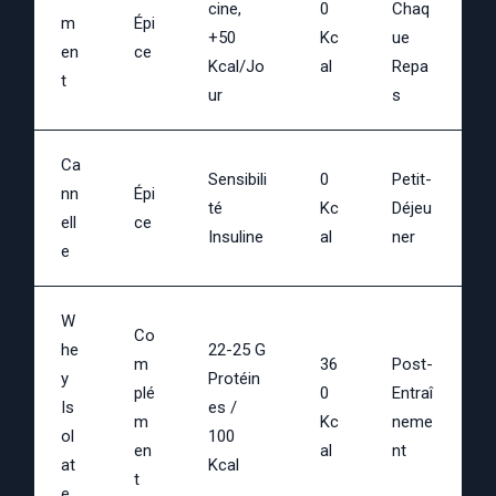
Cine,
0
Chaq
M
Épi
+50
Kc
Ue
En
Ce
Kcal/jo
Al
Repa
T
Ur
S
Ca
Sensibili
0
Petit-
Nn
Épi
Té
Kc
Déjeu
Ell
Ce
Insuline
Al
Ner
E
W
Co
He
22-25 G
M
36
Post-
Y
Protéin
Plé
0
Entraî
Is
Es /
M
Kc
Neme
Ol
100
En
Al
Nt
At
Kcal
T
E