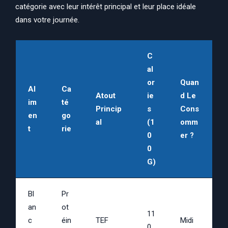
catégorie avec leur intérêt principal et leur place idéale
dans votre journée.
C
Al
Or
Quan
Al
Ca
Atout
Ie
D Le
Im
Té
Princip
S
Cons
En
Go
Al
(1
Omm
T
Rie
0
Er ?
0
G)
Bl
Pr
An
Ot
11
C
Éin
TEF
Midi
0