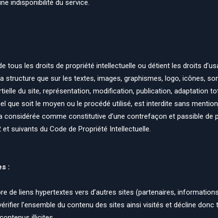
une indisponibilité du service.
 de tous les droits de propriété intellectuelle ou détient les droits d’
 la structure que sur les textes, images, graphismes, logo, icônes, son
ielle du site, représentation, modification, publication, adaptation tot
 que soit le moyen ou le procédé utilisé, est interdite sans mentionn
sera considérée comme constitutive d’une contrefaçon et passible d
 et suivants du Code de Propriété Intellectuelle.
s :
re de liens hypertextes vers d’autres sites (partenaires, information
e vérifier l’ensemble du contenu des sites ainsi visités et décline donc
ontenus illicites.