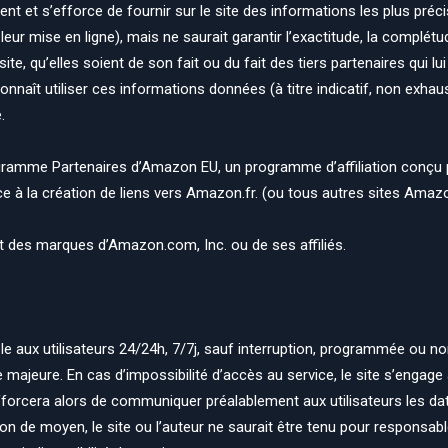
ment et s’efforce de fournir sur le site des informations les plus pré
ur mise en ligne), mais ne saurait garantir l’exactitude, la complétud
te, qu’elles soient de son fait ou du fait des tiers partenaires qui l
onnaît utiliser ces informations données (à titre indicatif, non exhau
.
gramme Partenaires d’Amazon EU, un programme d’affiliation conçu 
 à la création de liens vers Amazon.fr. (ou tous autres sites Amazon 
des marques d’Amazon.com, Inc. ou de ses affiliés.
ble aux utilisateurs 24/24h, 7/7j, sauf interruption, programmée ou n
majeure. En cas d’impossibilité d’accès au service, le site s’engag
’efforcera alors de communiquer préalablement aux utilisateurs les dat
ion de moyen, le site ou l’auteur ne saurait être tenu pour responsa