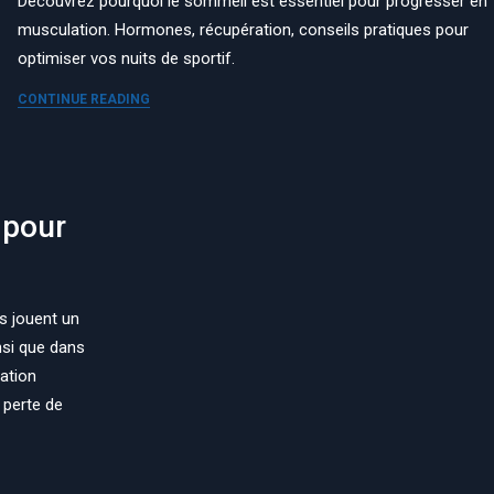
Découvrez pourquoi le sommeil est essentiel pour progresser en
musculation. Hormones, récupération, conseils pratiques pour
optimiser vos nuits de sportif.
CONTINUE READING
 pour
s jouent un
nsi que dans
ation
 perte de