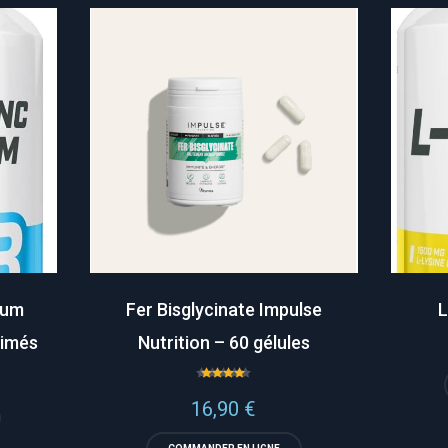
ium
Fer Bisglycinate Impulse
L
rimés
Nutrition – 60 gélules
Note
4.80
16,90
€
sur 5