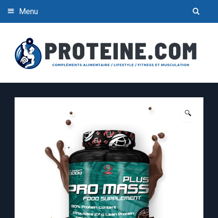
Menu
🔍