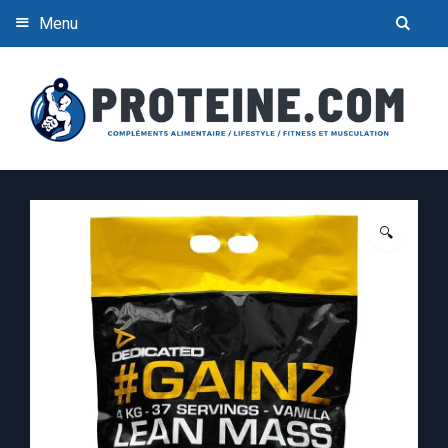
Menu
🔍