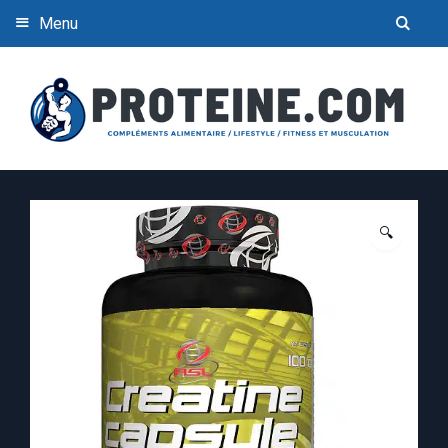
Menu
🔍