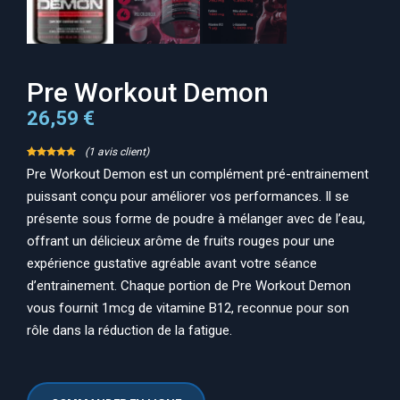
Pre Workout Demon
26,59
€
(
1
avis client)
Noté
1
5.00
Pre Workout Demon est un complément pré-entrainement
sur 5
puissant conçu pour améliorer vos performances. Il se
basé sur
notation
présente sous forme de poudre à mélanger avec de l’eau,
client
offrant un délicieux arôme de fruits rouges pour une
expérience gustative agréable avant votre séance
d’entrainement. Chaque portion de Pre Workout Demon
vous fournit 1mcg de vitamine B12, reconnue pour son
rôle dans la réduction de la fatigue.