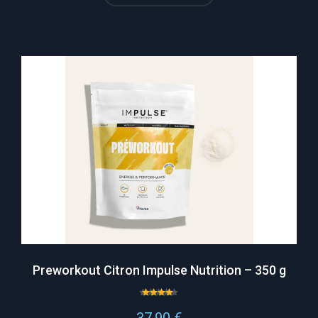
Preworkout Citron Impulse Nutrition – 350 g
Note
4.67
37,90
€
sur 5