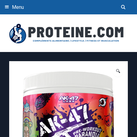
Menu
🔍