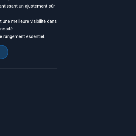
arantissant un ajustement sûr
t une meilleure visibilité dans
inosité.
le rangement essentiel.
E