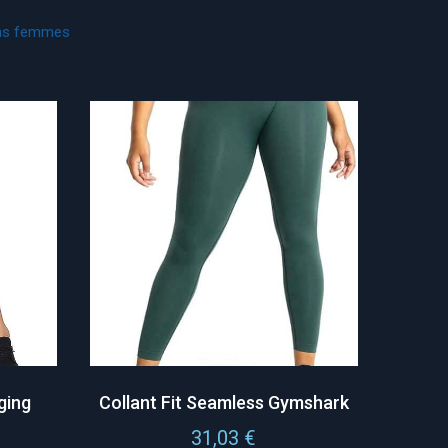
lons femmes
ging
Collant Fit Seamless Gymshark
31,03
€