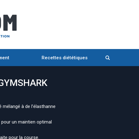
ment
Recettes diététiques
d GYMSHARK
é mélangé à de l’élasthanne
.
e pour un maintien optimal
ite pour la course.