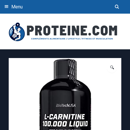
Menu
🔍