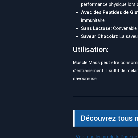
performance physique lors d
Avec des Peptides de Glu
immunitaire.
Sans Lactose:
Convenable p
Saveur Chocolat:
La saveur
Utilisation:
Muscle Mass peut être consommée
d’entraînement. Il suffit de mé
savoureuse.
Découvrez tous n
...
Voir tous les produits Prise d