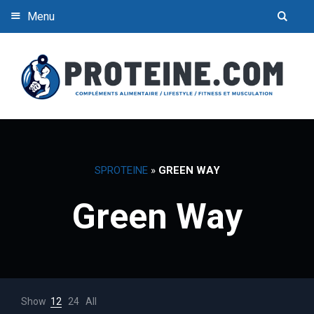
Menu
SPROTEINE
»
GREEN WAY
Green Way
Show
12
24
All