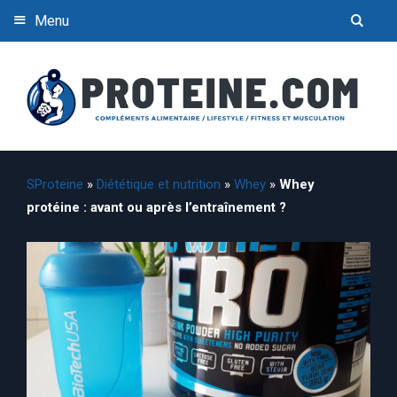
Menu
SProteine
»
Diététique et nutrition
»
Whey
»
Whey
protéine : avant ou après l’entraînement ?