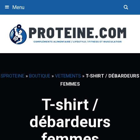
Menu
SPROTEINE
»
BOUTIQUE
»
VETEMENTS
»
T-SHIRT / DÉBARDEURS
FEMMES
T-shirt /
débardeurs
femmes