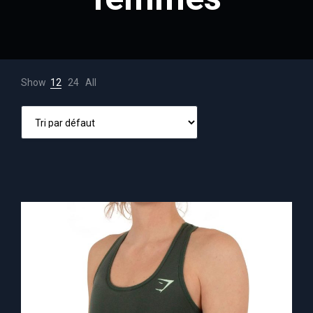
Show
12
24
All