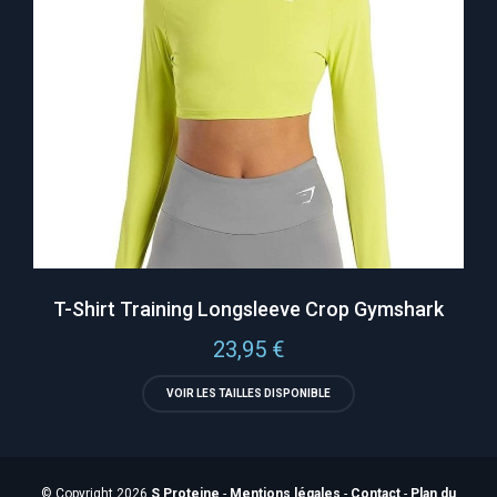
T-Shirt Training Longsleeve Crop Gymshark
23,95
€
VOIR LES TAILLES DISPONIBLE
© Copyright 2026
S Proteine
-
Mentions légales
-
Contact
-
Plan du