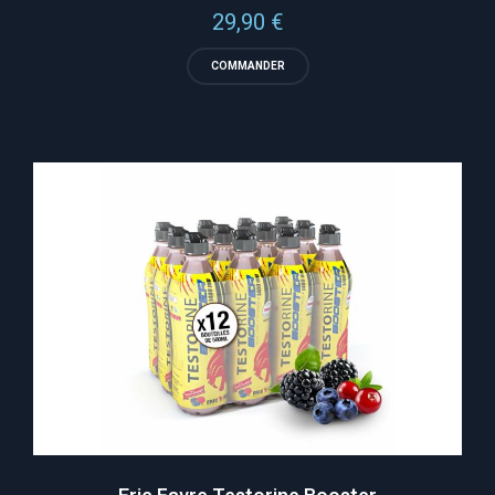
29,90
€
sur 5
COMMANDER